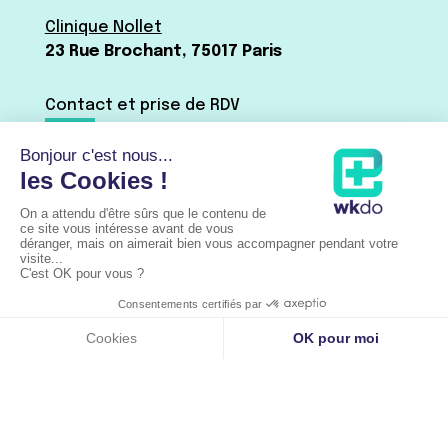
Clinique Nollet
23 Rue Brochant, 75017 Paris
Contact et prise de RDV
Dr Baudrier :
01 42 15 41 44
Par mail ←
Via Doctolib
Dr Shitrit :
07 63 66 51 09
Par mail ←
Via Doctolib