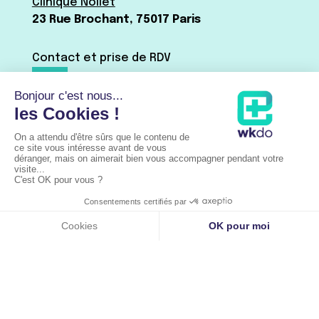
Clinique Nollet
23 Rue Brochant, 75017 Paris
Contact et prise de RDV
Dr Baudrier :
01 42 15 41 44
Par mail ←
Via Doctolib
Dr Shitrit :
07 63 66 51 09
Par mail ←
Via Doctolib