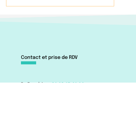
Contact et prise de RDV
Dr Baudrier :
01 42 15 41 44
Par mail ←
Via Doctolib
Dr Shitrit :
07 63 66 51 09
ris
Par mail ←
Via Doctolib