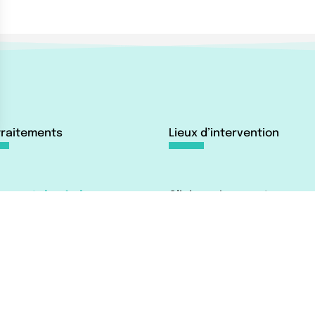
traitements
Lieux d’intervention
tement du pied
Clinique Jouvenet
tement de la cheville
6 Square Jouvenet, 75016
tement du talon d’Achille
Paris
Clinique Nollet
23 Rue Brochant, 75017 Pa