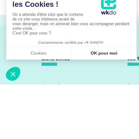
Liens utiles
Les 
Accueil
Trai
À propos
Trai
Les pathologies
Trai
Parcours de soin
Actualités
Vidéos