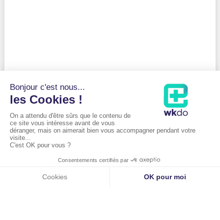
Cet examen est en général suffisant au médecin
pour poser le diagnostic de la rupture du tendon
d’Achille. En effet, les signes cliniques de cette
pathologie sont assez distinctifs.
En procédant à des palpations, le
Dr Baudrier
ou le
Dr Shitrit
va par exemple constater une
impossibilité à bouger la cheville dans sa partie
basse et arrière.
Malgré ces certitudes, le médecin prescrit
habituellement des examens d’imagerie médicale