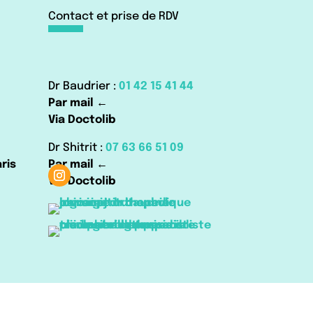
Contact et prise de RDV
Dr Baudrier :
01 42 15 41 44
Par mail ←
Via Doctolib
Dr Shitrit :
07 63 66 51 09
ris
Par mail ←
Via Doctolib