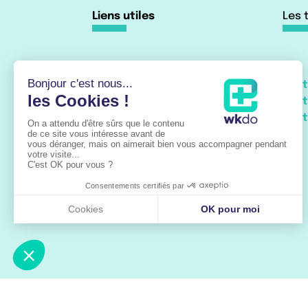
Liens utiles
Les 
Accueil
Trai
À propos
Trai
Les pathologies
Trai
Parcours de soin
Actualités
Vidéos