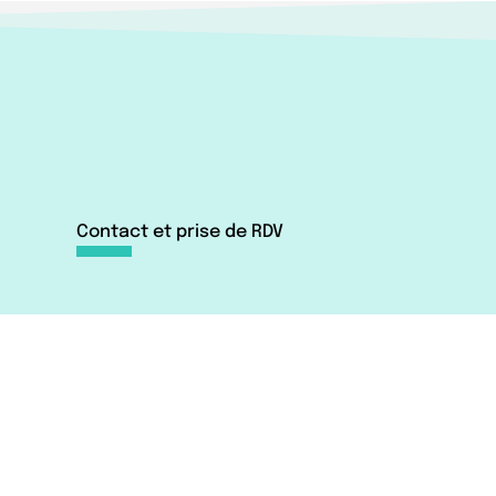
Contact et prise de RDV
Dr Baudrier :
01 42 15 41 44
Par mail ←
Via Doctolib
Dr Shitrit :
07 63 66 51 09
ris
Par mail ←