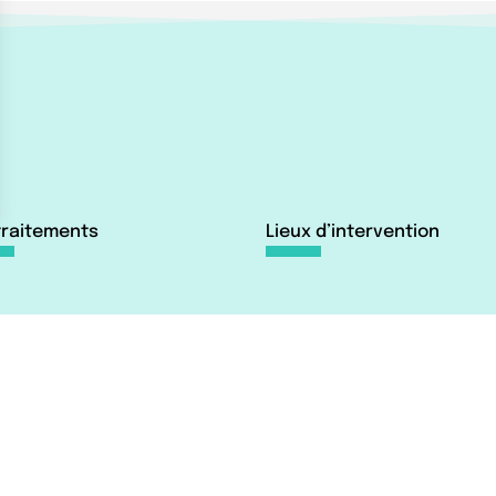
traitements
Lieux d’intervention
tement du pied
Clinique Jouvenet
tement de la cheville
6 Square Jouvenet, 75016
tement du talon d’Achille
Paris
Clinique Nollet
23 Rue Brochant, 75017 Pa