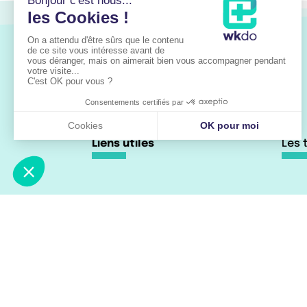
Liens utiles
Les 
Accueil
Trai
À propos
Trai
Les pathologies
Trai
Parcours de soin
Actualités
Vidéos