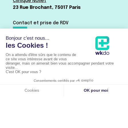
Clinique Nollet
23 Rue Brochant, 75017 Paris
Contact et prise de RDV
Dr Baudrier :
01 42 15 41 44
Par mail ←
Via Doctolib
Dr Shitrit :
07 63 66 51 09
Par mail ←
Via Doctolib