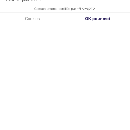
Lieux d’intervention
Clinique Jouvenet
6 Square Jouvenet, 75016 Paris
Clinique Nollet
23 Rue Brochant, 75017 Paris
Contact et prise de RDV
Dr Baudrier :
01 42 15 41 44