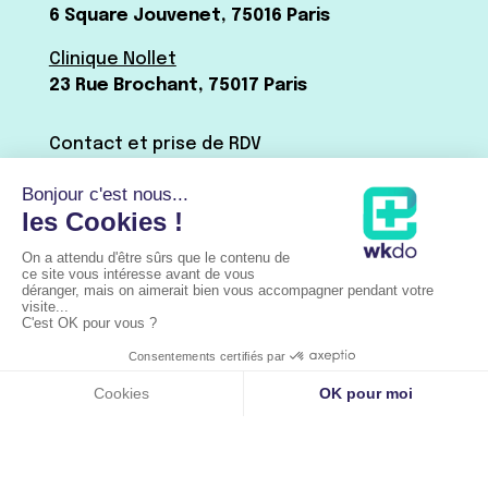
6 Square Jouvenet, 75016 Paris
Clinique Nollet
23 Rue Brochant, 75017 Paris
Contact et prise de RDV
Dr Baudrier :
01 42 15 41 44
Par mail ←
Via Doctolib
Dr Shitrit :
07 63 66 51 09
Par mail ←
Via Doctolib